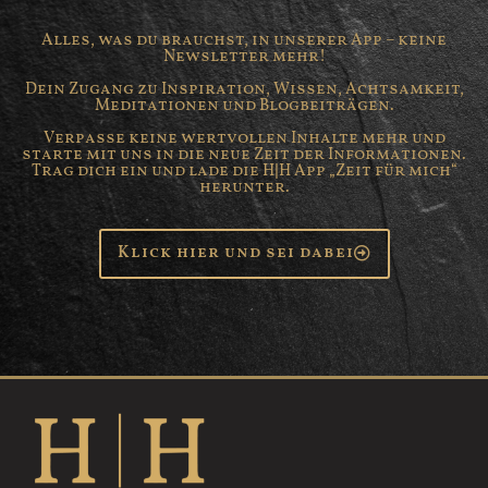
Alles, was du brauchst, in unserer App – keine
Newsletter mehr!
Dein Zugang zu Inspiration, Wissen, Achtsamkeit,
Meditationen und Blogbeiträgen.
Verpasse keine wertvollen Inhalte mehr und
starte mit uns in die neue Zeit der Informationen.
Trag dich ein und lade die H|H App „Zeit für mich“
herunter.
Klick hier und sei dabei