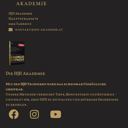
H|H Akademie
Hauptstrasse 78
6464 Tarrenz
kontakt@hh-akademie.at
Die H|H Akademie
Mit den H|H Techniken wird das scheinbar Unmögliche
greifbar.
Unsere Methode verbindet Tiefe, Bewusstsein und Effizienz –
und hilft dir, dein SEIN zu entfalten und spürbare Ergebnisse
zu erzielen.