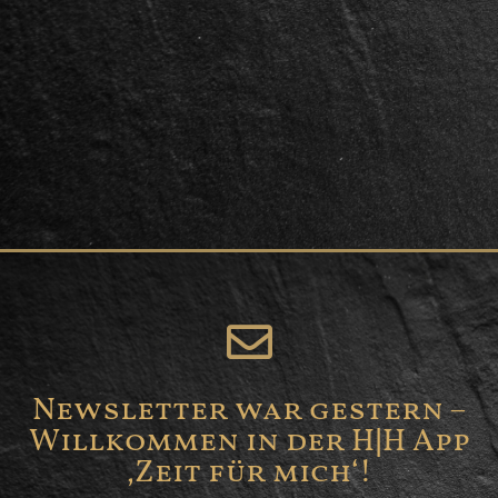
Newsletter war gestern –
Willkommen in der H|H App
‚Zeit für mich‘!