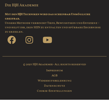
Die H|H Akademie
Mit den H|H Techniken wird das scheinbar Unmögliche
greifbar.
Unsere Methode verbindet Tiefe, Bewusstsein und Effizienz –
und hilft dir, dein SEIN zu entfalten und spürbare Ergebnisse
zu erzielen.
© 2025 H|H Akademie- All rights reserved
Impressum
AGB
Widerrufsbelehrung
Datenschutz
Cookie-Einstellungen