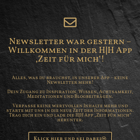
Newsletter war gestern –
Willkommen in der H|H App
‚Zeit für mich‘!
Alles, was du brauchst, in unserer App – keine
Newsletter mehr!
Dein Zugang zu Inspiration, Wissen, Achtsamkeit,
Meditationen und Blogbeiträgen.
Verpasse keine wertvollen Inhalte mehr und
starte mit uns in die neue Zeit der Informationen.
Trag dich ein und lade die H|H App „Zeit für mich“
herunter.
Klick hier und sei dabei