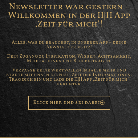
Newsletter war gestern –
Willkommen in der H|H App
‚Zeit für mich‘!
Alles, was du brauchst, in unserer App – keine
Newsletter mehr!
Dein Zugang zu Inspiration, Wissen, Achtsamkeit,
Meditationen und Blogbeiträgen.
Verpasse keine wertvollen Inhalte mehr und
starte mit uns in die neue Zeit der Informationen.
Trag dich ein und lade die H|H App „Zeit für mich“
herunter.
Klick hier und sei dabei