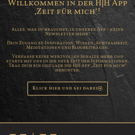
Willkommen in der H|H App
‚Zeit für mich‘!
Alles, was du brauchst, in unserer App – keine
Newsletter mehr!
Dein Zugang zu Inspiration, Wissen, Achtsamkeit,
Meditationen und Blogbeiträgen.
Verpasse keine wertvollen Inhalte mehr und
starte mit uns in die neue Zeit der Informationen.
Trag dich ein und lade die H|H App „Zeit für mich“
herunter.
Klick hier und sei dabei