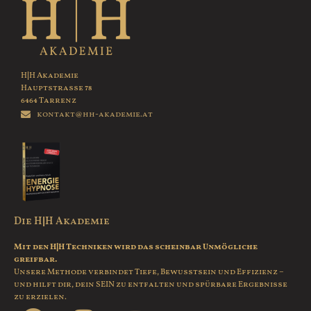
H|H Akademie
Hauptstrasse 78
6464 Tarrenz
kontakt@hh-akademie.at
Die H|H Akademie
Mit den H|H Techniken wird das scheinbar Unmögliche
greifbar.
Unsere Methode verbindet Tiefe, Bewusstsein und Effizienz –
und hilft dir, dein SEIN zu entfalten und spürbare Ergebnisse
zu erzielen.