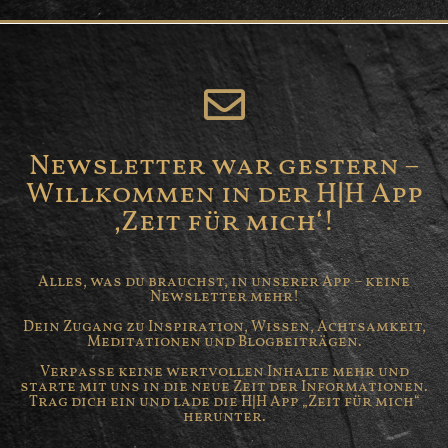
Newsletter war gestern –
Willkommen in der H|H App
‚Zeit für mich‘!
Alles, was du brauchst, in unserer App – keine
Newsletter mehr!
Dein Zugang zu Inspiration, Wissen, Achtsamkeit,
Meditationen und Blogbeiträgen.
Verpasse keine wertvollen Inhalte mehr und
starte mit uns in die neue Zeit der Informationen.
Trag dich ein und lade die H|H App „Zeit für mich“
herunter.