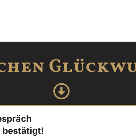
chen Glückw
espräch
 bestätigt!