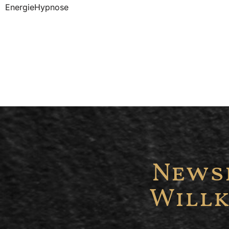
EnergieHypnose
Newsl
Willk