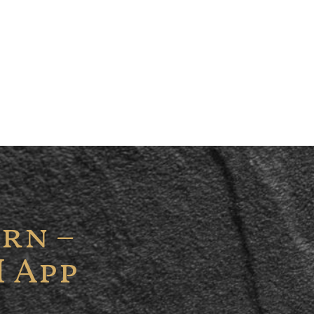
rn –
 App