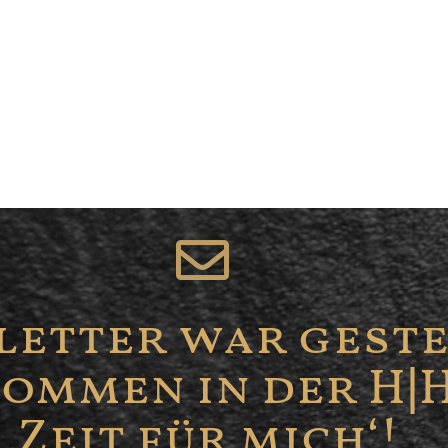
etter war geste
ommen in der H|H
‚Zeit für mich‘!