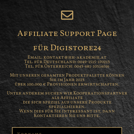
Affiliate Support Page
für Digistore24
Email: kontakt@hh-akademie.at
Tel. für Deutschland: 0049-1515-170213
Tel. für Österreich: 0043-681-10514016
Mit unseren gesamten Produktpalette können
Sie im Jahr 2023
über 100.000 € Provisionen erwirtschaften.
Unter anderem suchen wir Kooperationspartner
als Affiliate
die sich speziel auf unsere Produkte
spezialisieren.
Wenn dies für Sie interessant ist, dann
Kontaktieren Sie uns bitte.