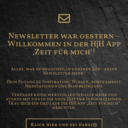
Newsletter war gestern –
Willkommen in der H|H App
‚Zeit für mich‘!
Alles, was du brauchst, in unserer App – keine
Newsletter mehr!
Dein Zugang zu Inspiration, Wissen, Achtsamkeit,
Meditationen und Blogbeiträgen.
Verpasse keine wertvollen Inhalte mehr und
starte mit uns in die neue Zeit der Informationen.
Trag dich ein und lade die H|H App „Zeit für mich“
herunter.
Klick hier und sei dabei