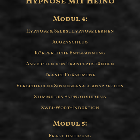
Hypnose mit Heino
Modul 4:
Hypnose & Selbsthypnose lernen
Augenschluß
Körperliche Entspannung
Anzeichen von Trancezuständen
Trance Phänomene
Verschiedene Sinneskanäle ansprechen
Stimme des Hypnotisierens
Zwei-Wort-Induktion
Modul 5:
Fraktionierung