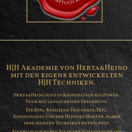
H|H Akademie von Herta&Heino
mit den eigens entwickelten
H|H Techniken.
Herta&Heino sind in Kooperation ein Power-
Team mit langjähriger Erfahrung.
Die Dipl. Resilienz-Trainerin, Dipl.
Kinesiologin und der Hypnose Master, haben
ihre eigenen Techniken entwickelt.
Sinnbildlich haben Sie in der Schatztruhe ihr