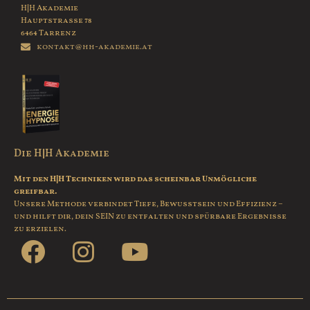
H|H Akademie
Hauptstrasse 78
6464 Tarrenz
kontakt@hh-akademie.at
Die H|H Akademie
Mit den H|H Techniken wird das scheinbar Unmögliche
greifbar.
Unsere Methode verbindet Tiefe, Bewusstsein und Effizienz –
und hilft dir, dein SEIN zu entfalten und spürbare Ergebnisse
zu erzielen.