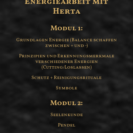
Energiearbeit mit
Herta
Modul 1:
Grundlagen Energie (Balance schaffen
zwischen + und -)
Prinzipien und Erkennungsmerkmale
verschiedener Energien
(Cutting/Loslassen)
Schutz + Reinigungsrituale
Symbole
Modul 2:
Seelenkunde
Pendel